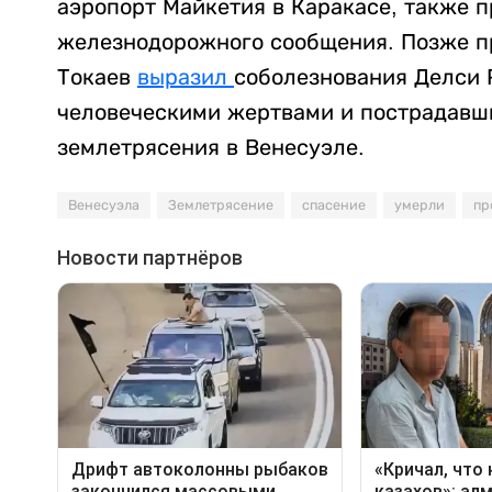
аэропорт Майкетия в Каракасе, также 
железнодорожного сообщения. Позже п
Токаев
выразил
соболезнования Делси 
человеческими жертвами и пострадавши
землетрясения в Венесуэле.
Венесуэла
Землетрясение
спасение
умерли
пр