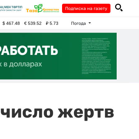
Подписка на газету
Погода
$
467.48
€
539.52
₽
5.73
 число жертв