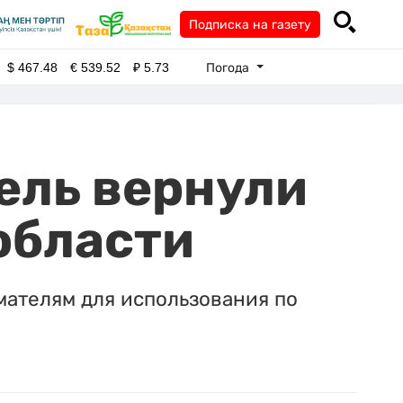
Подписка на газету
Погода
$
467.48
€
539.52
₽
5.73
ель вернули
области
ателям для использования по