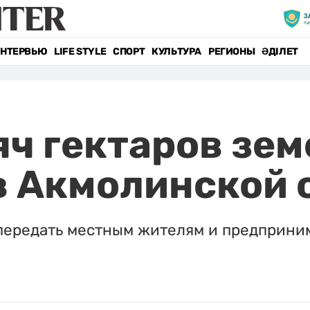
НТЕРВЬЮ
LIFE STYLE
СПОРТ
КУЛЬТУРА
РЕГИОНЫ
ӘДІЛЕТ
яч гектаров зем
в Акмолинской 
ередать местным жителям и предприним