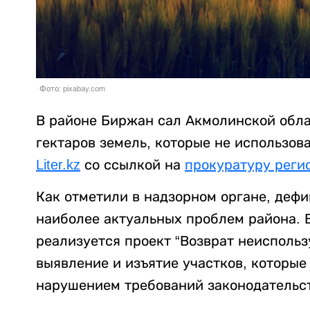
Фото: pixabay.com
В районе Биржан сал Акмолинской обла
гектаров земель, которые не использов
Liter.kz
со ссылкой на
прокуратуру реги
Как отметили в надзорном органе, дефи
наиболее актуальных проблем района. В
реализуется проект “Возврат неисполь
выявление и изъятие участков, которые
нарушением требований законодательст