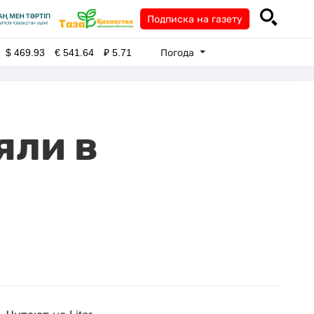
Подписка на газету
Погода
$
469.93
€
541.64
₽
5.71
яли в