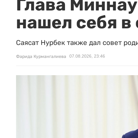
Глава Миннаук
нашел себя в
Саясат Нурбек также дал совет род
07.08.2026, 23:46
Фарида Курмангалиева