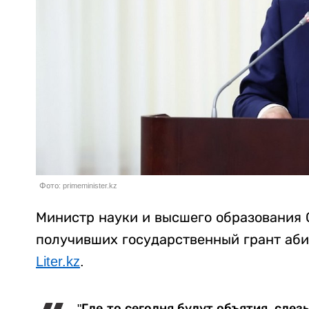
Фото: primeminister.kz
Министр науки и высшего образования 
получивших государственный грант аби
Liter.kz
.
"Где-то сегодня будут объятия, слез