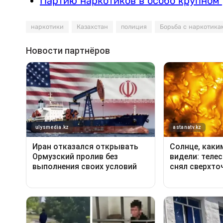
Партию наркотиков в особо крупном
наркотики
Казахстан
полиция
Борьба с наркотика