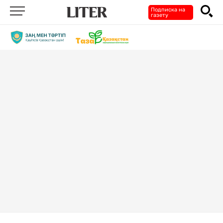
Подписка на
газету