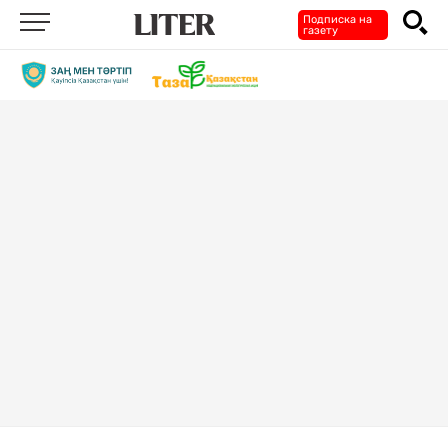
Подписка на
газету