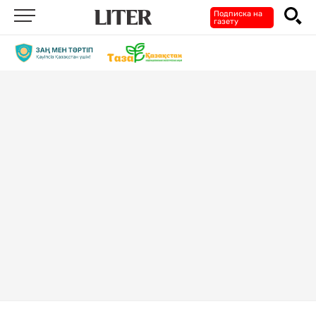
Подписка на
газету