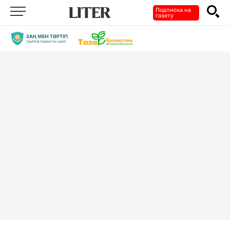
Подписка на
газету