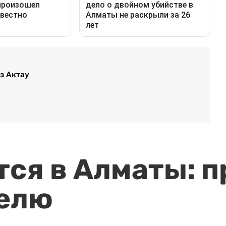
з Актау
ся в Алматы: п
елю