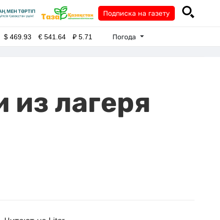
Подписка на газету
Погода
$
469.93
€
541.64
₽
5.71
 из лагеря