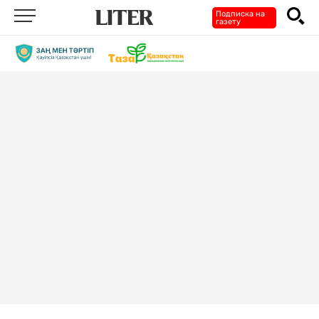
Подписка на
газету