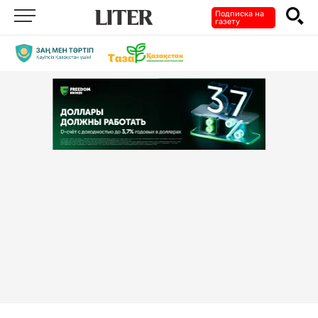
Подписка на
газету