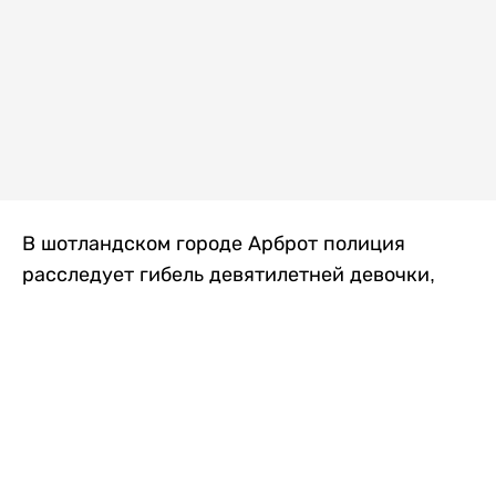
В шотландском городе Арброт полиция
расследует гибель девятилетней девочки,
которую нашли с тяжелыми травмами в
промышленной зоне, где семья разбила
палаточный лагерь. По подозрению в
убийстве ребенка задержан ее 35-летний
отец, передает
Liter.kz
со ссылкой на
The Sun
.
По данным полиции, семья из Западного