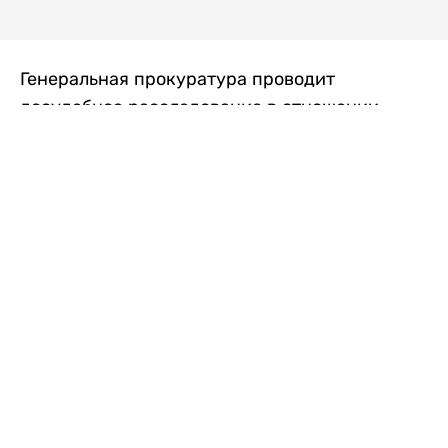
Генеральная прокуратура проводит
досудебное расследование в отношении
преступной группы, длительное время
занимавшейся экономической контрабандой
товаров из Китая в Казахстан, передает
Liter.kz
со ссылкой на Генпрокуратуру РК.
"Следствием установлено, что из 37
компаний, только по двум
аффилированным предприятиям
"Metlink" и "Urban Green" участниками
ОПГ причинен ущерб государству
свыше 2,7 млрд тенге", - говорится в
сообщении.