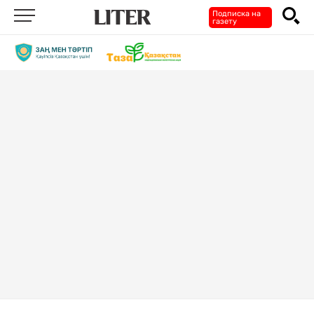
Подписка на
газету