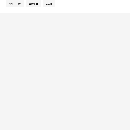
кипяток
долги
долг