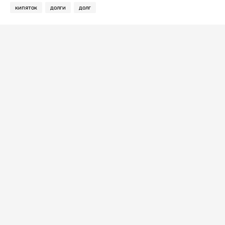
кипяток
долги
долг