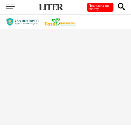
Подписка на
газету