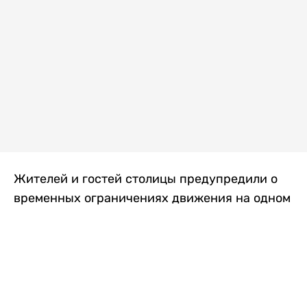
Жителей и гостей столицы предупредили о
временных ограничениях движения на одном
из самых загруженных проспектов города.
Причиной станут дорожные работы, которые
продлятся два дня, передает
Liter.kz
.
По информации городских служб, с 7 по 8
августа на проспекте Кабанбай батыра