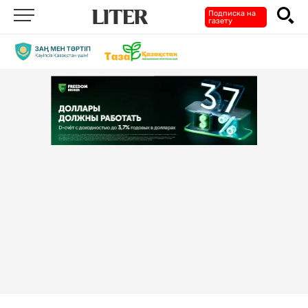
Подписка на
газету