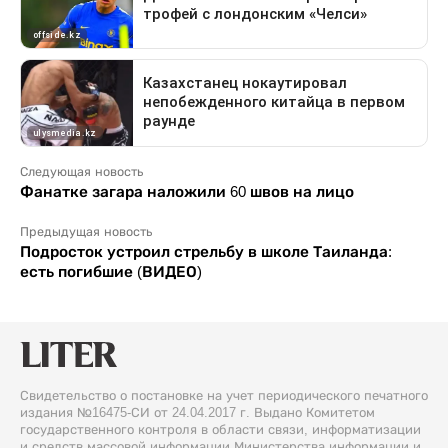
Следующая новость
Фанатке загара наложили 60 швов на лицо
Предыдущая новость
Подросток устроил стрельбу в школе Таиланда:
есть погибшие (ВИДЕО)
Свидетельство о постановке на учет периодического печатного
издания №16475-СИ от 24.04.2017 г. Выдано Комитетом
государственного контроля в области связи, информатизации
и средств массовой информации Министерства информации и