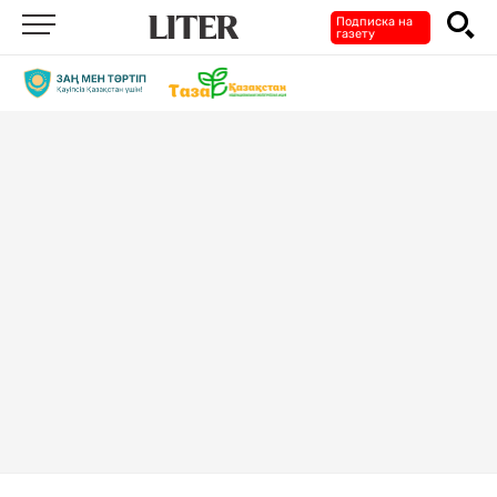
Подписка на
газету