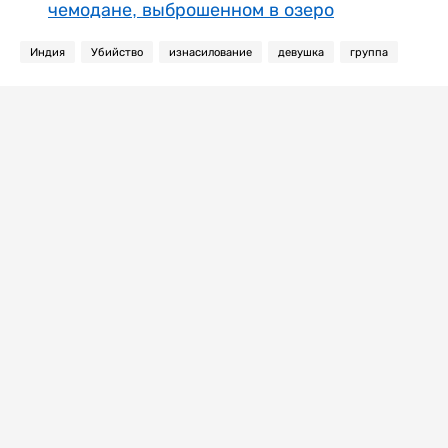
чемодане, выброшенном в озеро
Индия
Убийство
изнасилование
девушка
группа