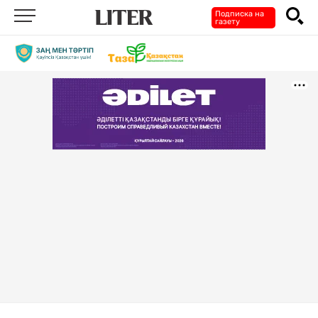
Подписка на
газету