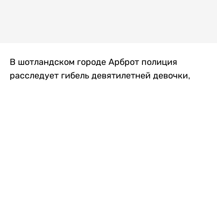
В шотландском городе Арброт полиция
расследует гибель девятилетней девочки,
которую нашли с тяжелыми травмами в
промышленной зоне, где семья разбила
палаточный лагерь. По подозрению в
убийстве ребенка задержан ее 35-летний
отец, передает
Liter.kz
со ссылкой на
The Sun
.
По данным полиции, семья из Западного
Йоркшира приехала в Арброт и разбила
палатку на территории заброшенной
промышленной зоны неподалеку от пляжа.