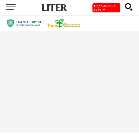
Подписка на
газету