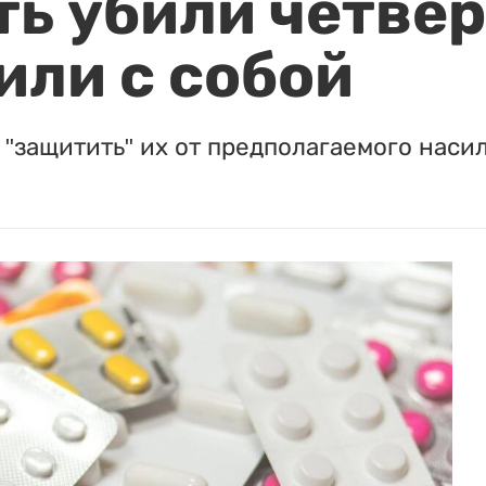
ть убили четвер
или с собой
"защитить" их от предполагаемого насил