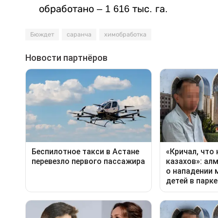
обработано – 1 616 тыс. га.
Бюждет
саранча
химобработка