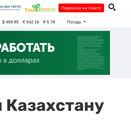
Подписка на газету
Погода
$
469.85
€
542.16
₽
5.78
я Казахстану