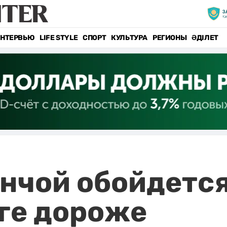
НТЕРВЬЮ
LIFE STYLE
СПОРТ
КУЛЬТУРА
РЕГИОНЫ
ӘДІЛЕТ
анчой обойдетс
нге дороже