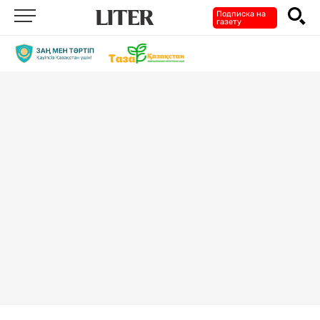
Подписка на
газету