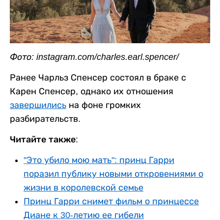
Фото: instagram.com/charles.earl.spencer/
Ранее Чарльз Спенсер состоял в браке с
Карен Спенсер, однако их отношения
завершились
на фоне громких
разбирательств.
Читайте также:
"Это убило мою мать": принц Гарри
поразил публику новыми откровениями о
жизни в королевской семье
Принц Гарри снимет фильм о принцессе
Диане к 30-летию ее гибели