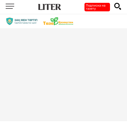
Подписка на
газету