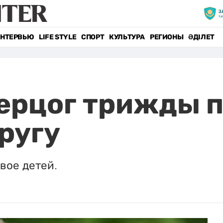
НТЕРВЬЮ
LIFE STYLE
СПОРТ
КУЛЬТУРА
РЕГИОНЫ
ӘДІЛЕТ
герцог трижды 
ругу
двое детей.