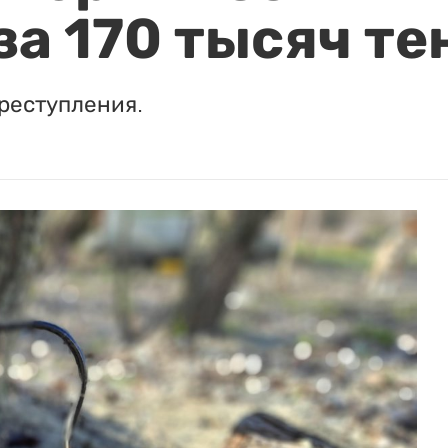
за 170 тысяч те
реступления.