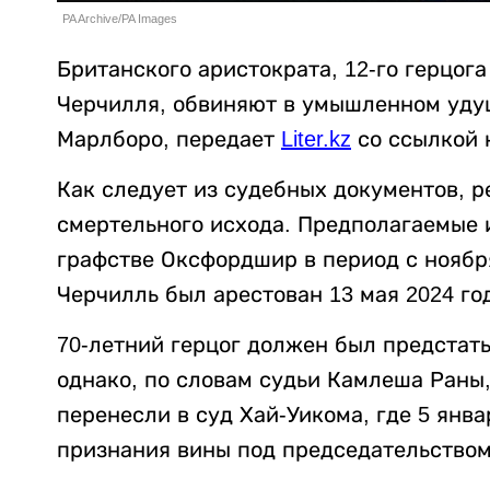
PA Archive/PA Images
Британского аристократа, 12-го герцог
Черчилля, обвиняют в умышленном уд
Марлборо, передает
Liter.kz
со ссылкой
Как следует из судебных документов, р
смертельного исхода. Предполагаемые 
графстве Оксфордшир в период с ноября
Черчилль был арестован 13 мая 2024 го
70-летний герцог должен был предстат
однако, по словам судьи Камлеша Раны, 
перенесли в суд Хай-Уикома, где 5 янв
признания вины под председательством