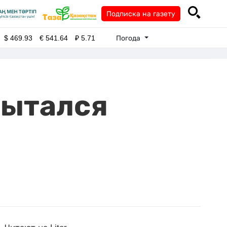
Подписка на газету
Погода
$
469.93
€
541.64
₽
5.71
пытался