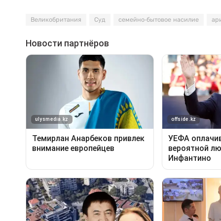
Великобритания
Суд
семейно-бытовое насилие
ар