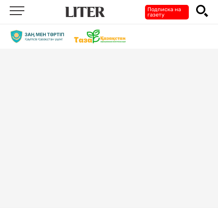
Подписка на
газету