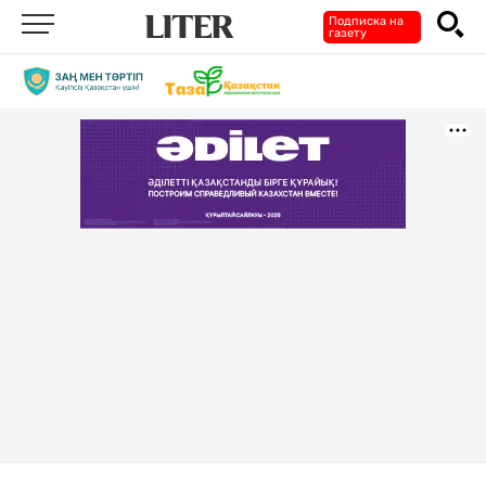
Подписка на
газету