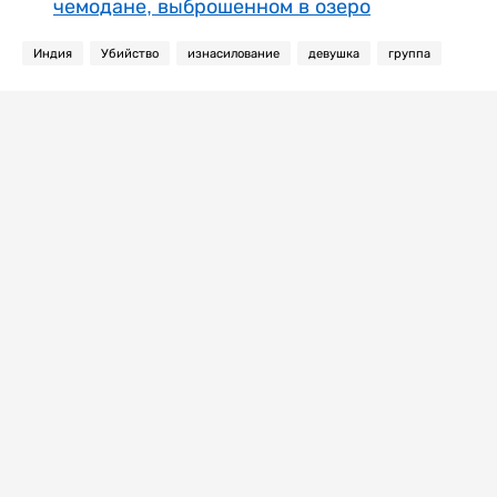
чемодане, выброшенном в озеро
Индия
Убийство
изнасилование
девушка
группа