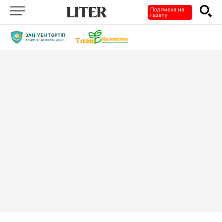
Подписка на
газету