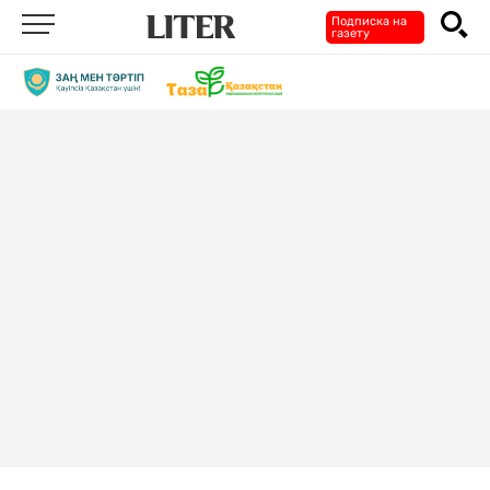
Подписка на
газету