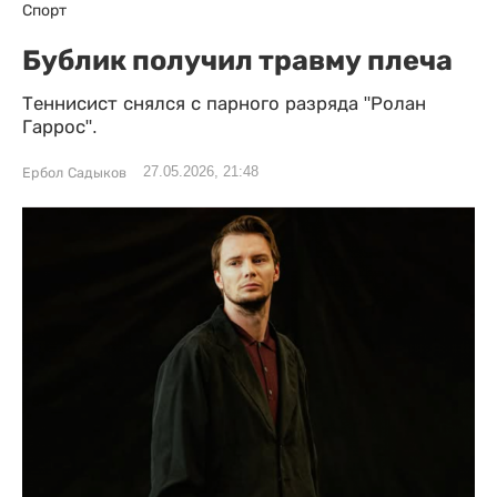
Спорт
Бублик получил травму плеча
Теннисист снялся с парного разряда "Ролан
Гаррос".
27.05.2026, 21:48
Ербол Садыков