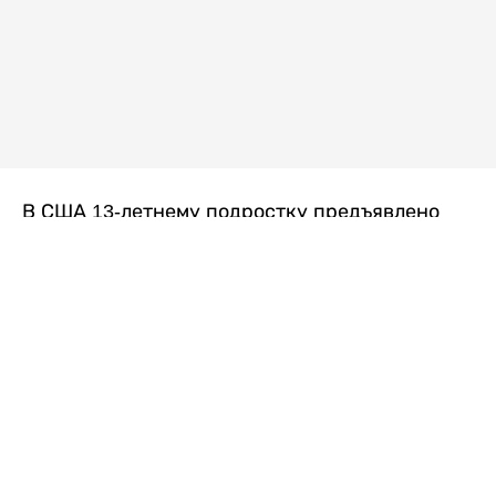
В США 13-летнему подростку предъявлено
обвинение в убийстве второй степени после
гибели его 14-летней сводной сестры. По
версии следствия, трагедия произошла
вскоре после ссоры между детьми, передает
Liter.kz
со ссылкой на
kmph.com
.
Как сообщили в полиции, девочка получила
огнестрельное ранение в голову. Она
скончалась от полученных травм.