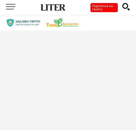
Подписка на
газету