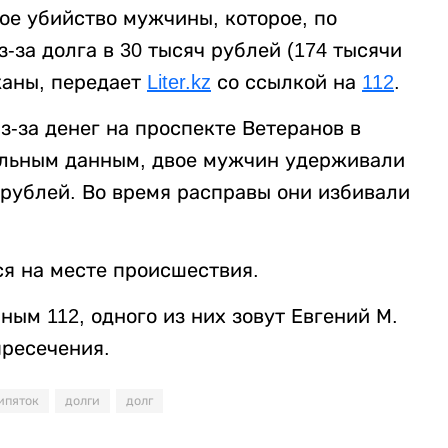
ое убийство мужчины, которое, по
за долга в 30 тысяч рублей (174 тысячи
жаны, передает
Liter.kz
со ссылкой на
112
.
-за денег на проспекте Ветеранов в
ельным данным, двое мужчин удерживали
 рублей. Во время расправы они избивали
я на месте происшествия.
ым 112, одного из них зовут Евгений М.
пресечения.
ипяток
долги
долг