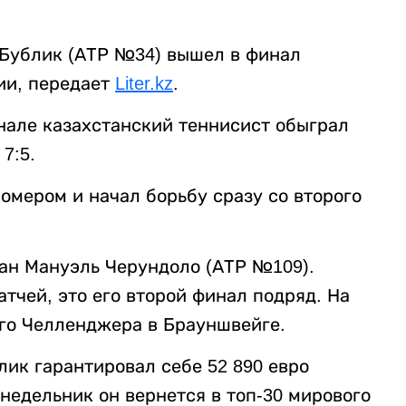
Бублик (АТР №34) вышел в финал
ии, передает
Liter.kz
.
нале казахстанский теннисист обыграл
 7:5.
омером и начал борьбу сразу со второго
ан Мануэль Черундоло (АТР №109).
атчей, это его второй финал подряд. На
ого Челленджера в Брауншвейге.
лик гарантировал себе 52 890 евро
онедельник он вернется в топ-30 мирового