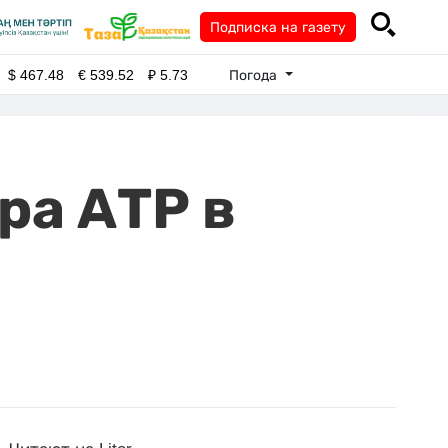
Подписка на газету
Погода
$
467.48
€
539.52
₽
5.73
ра АТР в