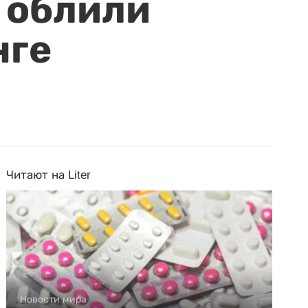
 облили
нге
Читают на Liter
Новости мира