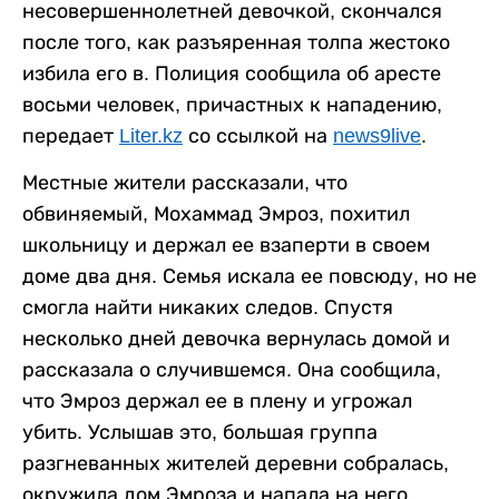
несовершеннолетней девочкой, скончался
после того, как разъяренная толпа жестоко
избила его в. Полиция сообщила об аресте
восьми человек, причастных к нападению,
передает
Liter.kz
со ссылкой на
news9live
.
Местные жители рассказали, что
обвиняемый, Мохаммад Эмроз, похитил
школьницу и держал ее взаперти в своем
доме два дня. Семья искала ее повсюду, но не
смогла найти никаких следов. Спустя
несколько дней девочка вернулась домой и
рассказала о случившемся. Она сообщила,
что Эмроз держал ее в плену и угрожал
убить. Услышав это, большая группа
разгневанных жителей деревни собралась,
окружила дом Эмроза и напала на него.