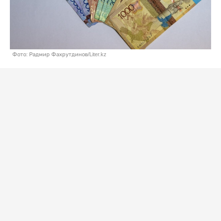
Фото: Радмир Фахрутдинов/Liter.kz