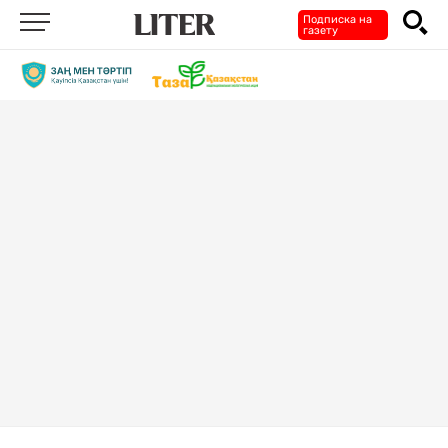
Подписка на
газету