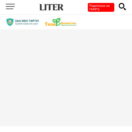
Подписка на
газету