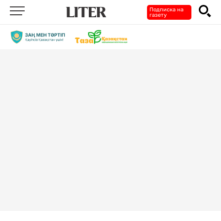
Подписка на
газету