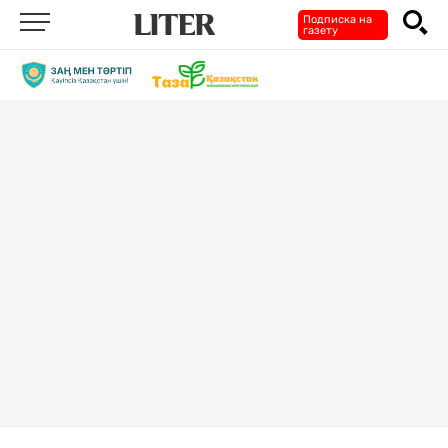
Подписка на
газету