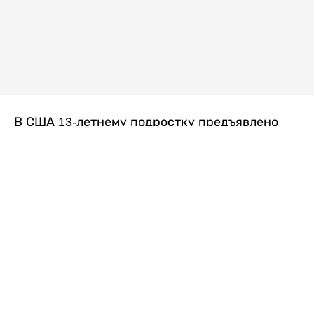
В США 13-летнему подростку предъявлено
обвинение в убийстве второй степени после
гибели его 14-летней сводной сестры. По
версии следствия, трагедия произошла
вскоре после ссоры между детьми, передает
Liter.kz
со ссылкой на
kmph.com
.
Как сообщили в полиции, девочка получила
огнестрельное ранение в голову. Она
скончалась от полученных травм.