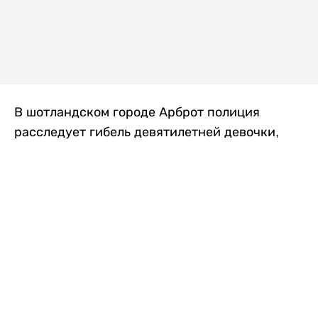
В шотландском городе Арброт полиция
расследует гибель девятилетней девочки,
которую нашли с тяжелыми травмами в
промышленной зоне, где семья разбила
палаточный лагерь. По подозрению в
убийстве ребенка задержан ее 35-летний
отец, передает
Liter.kz
со ссылкой на
The Sun
.
По данным полиции, семья из Западного
Йоркшира приехала в Арброт и разбила
палатку на территории заброшенной