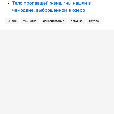
Тело пропавшей женщины нашли в
чемодане, выброшенном в озеро
Индия
Убийство
изнасилование
девушка
группа