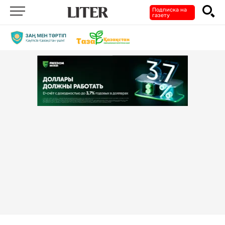
Подписка на
газету