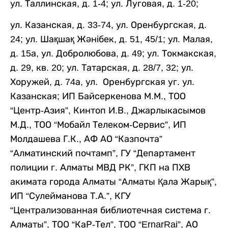
ул. Таллинская, д. 1-4; ул. Луговая, д. 1-20;
ул. Казанская, д. 33-74, ул. Оренбургская, д.
24; ул. Шақшақ Жәнібек, д. 51, 45/1; ул. Малая,
д. 15а, ул. Добролюбова, д. 49; ул. Токмакская,
д. 29, кв. 20; ул. Татарская, д. 28/7, 32; ул.
Хоружей, д. 74а, ул. Оренбургская уг. ул.
Казанская; ИП Байсеркенова М.М., ТОО
“Центр-Азия”, Кинтоп И.В., Джарлыкасымов
М.Д., ТОО “Мобайл Телеком-Сервис”, ИП
Молдашева Г.К., АФ АО “Казпочта”
“Алматинский почтамп”, ГУ “Департамент
полиции г. Алматы МВД РК”, ГКП на ПХВ
акимата города Алматы “Алматы Қала Жарық”,
ИП “Сулейманова Т.А.”, КГУ
“Централизованная библиотечная система г.
Алматы”, ТОО “КаР-Тел”, ТОО “ErnarRai”, АО