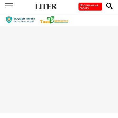
Подписка на
газету