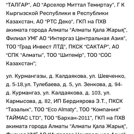
“ТАЛГАР”, АО “Арселор Миттал Темиртау”, Г К
Кыргызской Республики в Республики
Казахстан, АО “РТС Деко”, ГКП на ПХВ
акимата города Алматы “Алматы Қала Жарық”,
Филиал УМГ АО “Интергаз Центральная Азия”,
ТОО “Град Инвест ЛТД”, ПКСК “САКТАР”, АО
“СПК “Алматы”, ТОО “Шитемір”, ТОО “СОС
Казахстан”;
ул. Курмангазы, д. Калдаякова, ул. Шевченко,
д. 5-18,ул. Тулебаева, д. 5, ул. Зенкова, д. 94-
д. Курмангаз, ул. Калдаякова, д. 103, ул.
Кармысова, д. 82, ИП Бердиярова Э.Т., ПКСК
“Тазалык”, ТОО “Eco Almaty”, ТОО “Компания”
ТАЙМАС LTD”, ТОО “Бархан-2011”, ГКП на ПХВ
акимата города Алматы “Алматы Қала Жарық”,