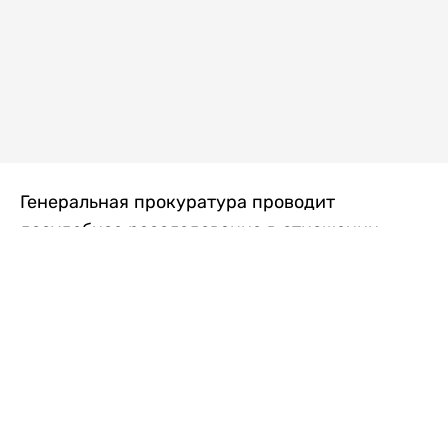
Генеральная прокуратура проводит
досудебное расследование в отношении
преступной группы, длительное время
занимавшейся экономической контрабандой
товаров из Китая в Казахстан, передает
Liter.kz
со ссылкой на Генпрокуратуру РК.
"Следствием установлено, что из 37
компаний, только по двум
аффилированным предприятиям