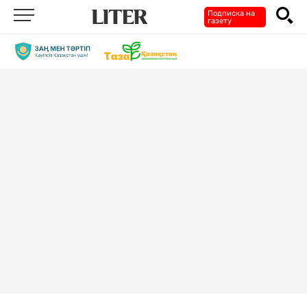
Подписка на
газету