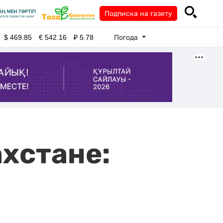
Подписка на газету
Погода
$
469.85
€
542.16
₽
5.78
ахстане: