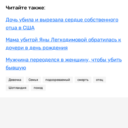
Читайте также:
Дочь убила и вырезала сердце собственного
отца в США
Мама убитой Яны Легкодимовой обратилась к
дочери в день рождения
Мужчина переоделся в женщину, чтобы убить
бывшую
Девочка
Семья
подозреваемый
смерть
отец
Шотландия
поход