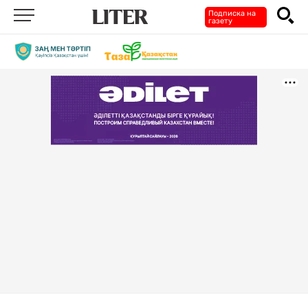
Подписка на
газету