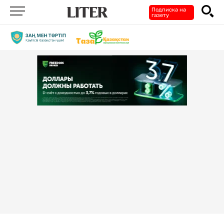
Подписка на
газету