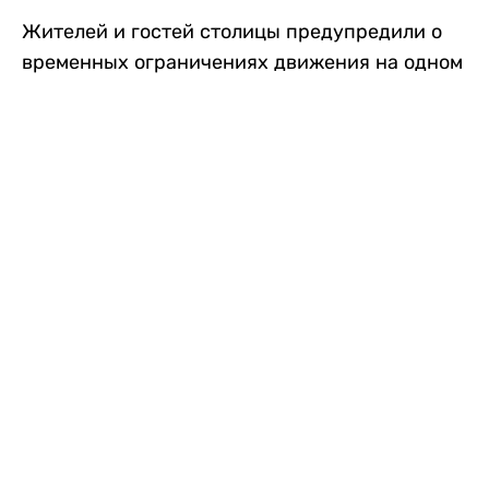
Жителей и гостей столицы предупредили о
временных ограничениях движения на одном
из самых загруженных проспектов города.
Причиной станут дорожные работы, которые
продлятся два дня, передает
Liter.kz
.
По информации городских служб, с 7 по 8
августа на проспекте Кабанбай батыра
пройдет ремонт дорожного покрытия. В связи
с этим движение будет частично ограничено
на участке от улицы Калкаман до улицы
Сарайшык. Полностью перекрывать дорогу не
планируется. На время ремонта движение
транспорта организуют по одной стороне
проезжей части в обоих направлениях, что
может привести к затруднениям в часы пик.