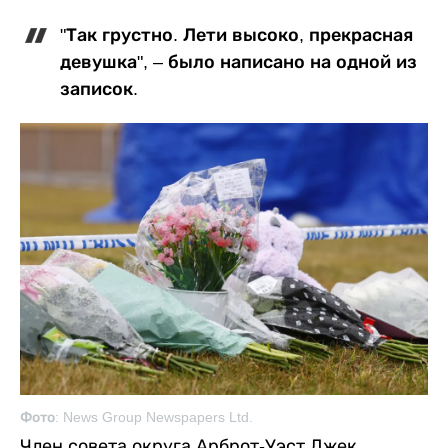
"Так грустно. Лети высоко, прекрасная
девушка", – было написано на одной из
записок.
Фото: News Group Newspapers Ltd.
Член совета округа Арброт-Уэст Джек