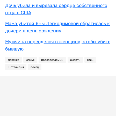
Дочь убила и вырезала сердце собственного
отца в США
Мама убитой Яны Легкодимовой обратилась к
дочери в день рождения
Мужчина переоделся в женщину, чтобы убить
бывшую
Девочка
Семья
подозреваемый
смерть
отец
Шотландия
поход