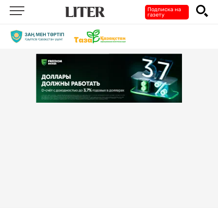
Подписка на
газету