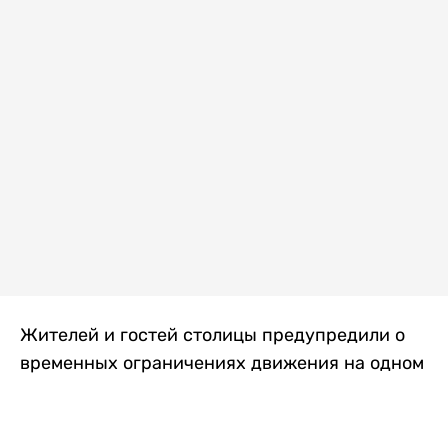
Жителей и гостей столицы предупредили о
временных ограничениях движения на одном
из самых загруженных проспектов города.
Причиной станут дорожные работы, которые
продлятся два дня, передает
Liter.kz
.