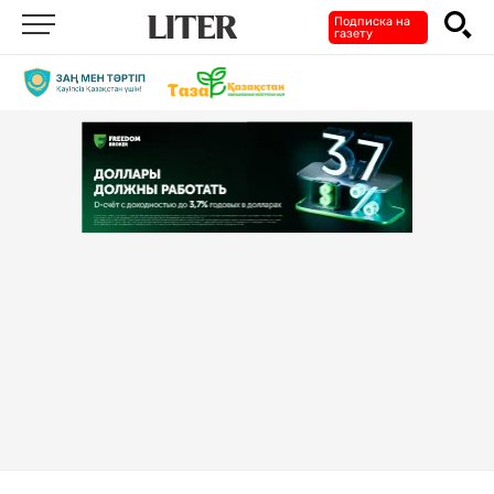
Подписка на
газету