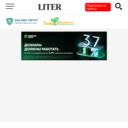
Подписка на
газету