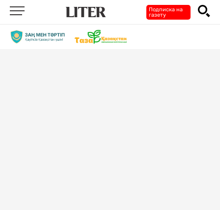
Подписка на
газету