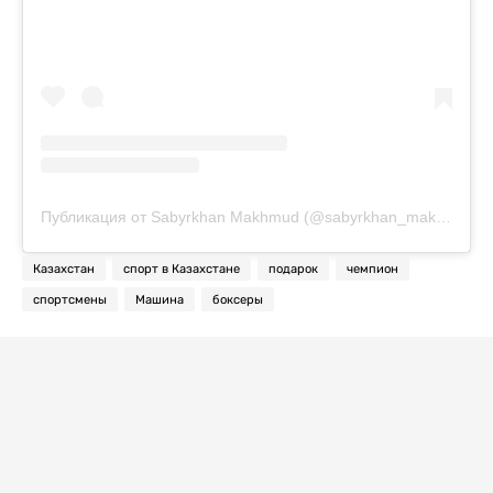
Публикация от Sabyrkhan Makhmud (@sabyrkhan_makhmud)
Казахстан
спорт в Казахстане
подарок
чемпион
спортсмены
Машина
боксеры