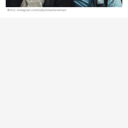
Фото: instagram.com/sabyrkhantorekhan/