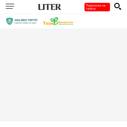
Подписка на
газету