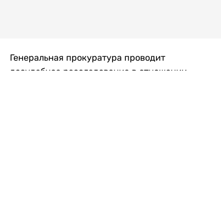
Генеральная прокуратура проводит
досудебное расследование в отношении
преступной группы, длительное время
занимавшейся экономической контрабандой
товаров из Китая в Казахстан, передает
Liter.kz
со ссылкой на Генпрокуратуру РК.
"Следствием установлено, что из 37
компаний, только по двум
аффилированным предприятиям
"Metlink" и "Urban Green" участниками
ОПГ причинен ущерб государству
свыше 2,7 млрд тенге", - говорится в