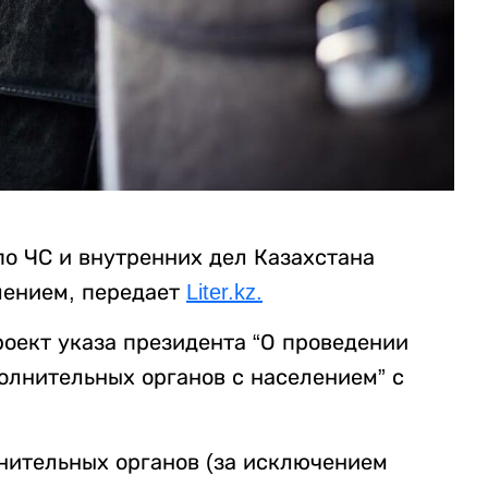
по ЧС и внутренних дел Казахстана
лением, передает
Liter.kz.
оект указа президента “О проведении
олнительных органов с населением” с
нительных органов (за исключением