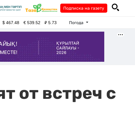
Подписка на газету
Погода
$
467.48
€
539.52
₽
5.73
т от встреч с