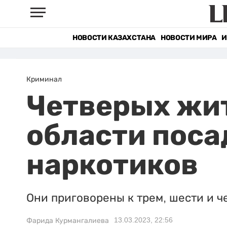
НОВОСТИ КАЗАХСТАНА
НОВОСТИ МИРА
И
Криминал
Четверых жи
области поса
наркотиков
Они приговорены к трем, шести и 
13.03.2023, 22:56
Фарида Курмангалиева