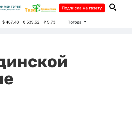
Подписка на газету
Погода
$
467.48
€
539.52
₽
5.73
динской
ие