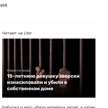
ия.
Читают на Liter
Новости мира
15-летнюю девушку зверски
изнасиловали и убили в
собственном доме
Бабушка и мать убили четверых детей, а затем