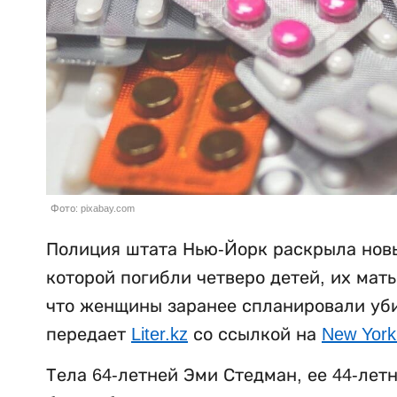
Фото: pixabay.com
Полиция штата Нью-Йорк раскрыла новы
которой погибли четверо детей, их мат
что женщины заранее спланировали убий
передает
Liter.kz
со ссылкой на
New York
Тела 64-летней Эми Стедман, ее 44-лет