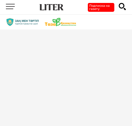
Подписка на
газету