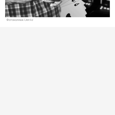
Фотоколлаж Liter.kz