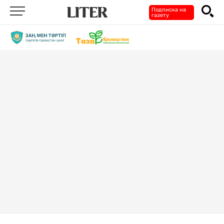
Подписка на
газету