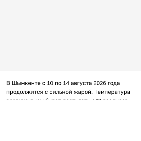
В Шымкенте с 10 по 14 августа 2026 года
продолжится с сильной жарой. Температура
воздуха днем будет достигать +40 градусов,
осадков не ожидается, передает
Liter.kz
со
ссылкой на
данные
Казгидромета.
Согласно информации синоптиков, будущая
рабочая неделя в городе сохранится