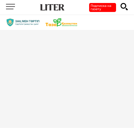
Подписка на
газету