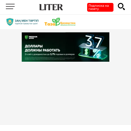
Подписка на
газету