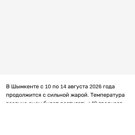
В Шымкенте с 10 по 14 августа 2026 года
продолжится с сильной жарой. Температура
воздуха днем будет достигать +40 градусов,
осадков не ожидается, передает
Liter.kz
со
ссылкой на
данные
Казгидромета.
Согласно информации синоптиков, будущая