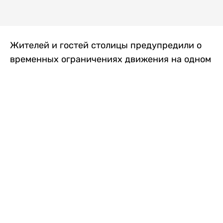
Жителей и гостей столицы предупредили о
временных ограничениях движения на одном
из самых загруженных проспектов города.
Причиной станут дорожные работы, которые
продлятся два дня, передает
Liter.kz
.
По информации городских служб, с 7 по 8
августа на проспекте Кабанбай батыра
пройдет ремонт дорожного покрытия. В связи
с этим движение будет частично ограничено
на участке от улицы Калкаман до улицы
Сарайшык. Полностью перекрывать дорогу не
планируется. На время ремонта движение
транспорта организуют по одной стороне