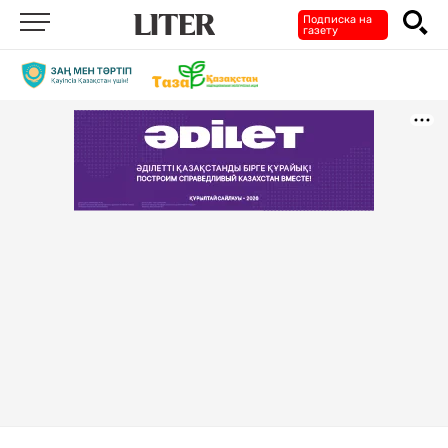
Подписка на
газету