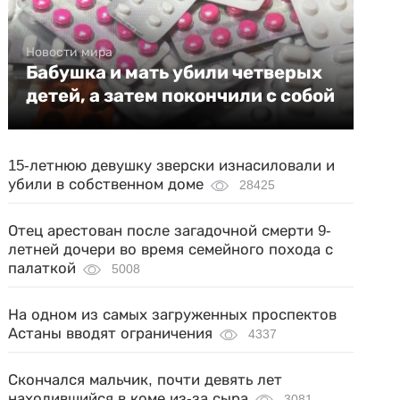
Новости мира
Бабушка и мать убили четверых
детей, а затем покончили с собой
15-летнюю девушку зверски изнасиловали и
убили в собственном доме
28425
Отец арестован после загадочной смерти 9-
летней дочери во время семейного похода с
палаткой
5008
На одном из самых загруженных проспектов
Астаны вводят ограничения
4337
Скончался мальчик, почти девять лет
находившийся в коме из-за сыра
3081