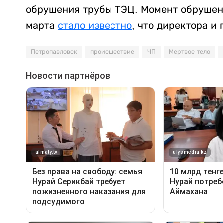
обрушения трубы ТЭЦ. Момент обруше
марта
стало известно
, что директора и
Петропавловск
происшествие
ЧП
Мертвое тело