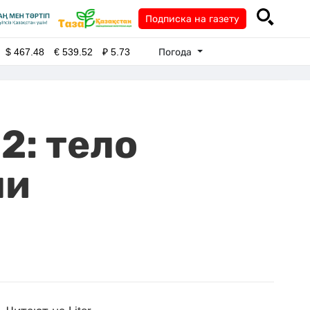
Подписка на газету
Погода
$
467.48
€
539.52
₽
5.73
2: тело
ли