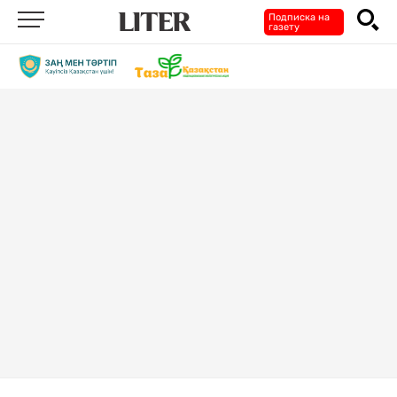
Подписка на
газету