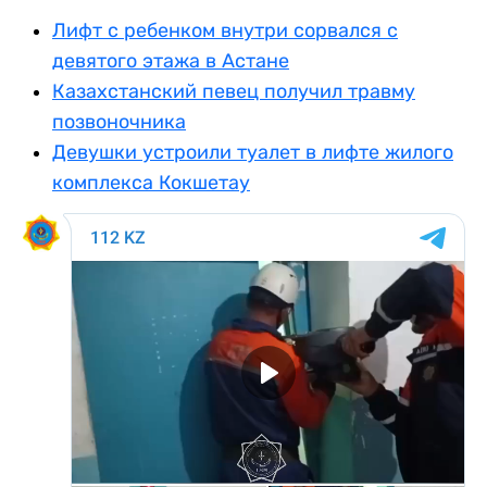
Лифт с ребенком внутри сорвался с
девятого этажа в Астане
Казахстанский певец получил травму
позвоночника
Девушки устроили туалет в лифте жилого
комплекса Кокшетау