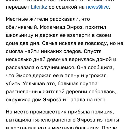
передает
Liter.kz
со ссылкой на
news9live
.
Местные жители рассказали, что
обвиняемый, Мохаммад Эмроз, похитил
школьницу и держал ее взаперти в своем
доме два дня. Семья искала ее повсюду, но не
смогла найти никаких следов. Спустя
несколько дней девочка вернулась домой и
рассказала о случившемся. Она сообщила,
что Эмроз держал ее в плену и угрожал
убить. Услышав это, большая группа
разгневанных жителей деревни собралась,
окружила дом Эмроза и напала на него.
На место происшествия прибыла полиция,
вытащила тяжело раненого Эмроза из толпы
и доставила его в местную больницу. После